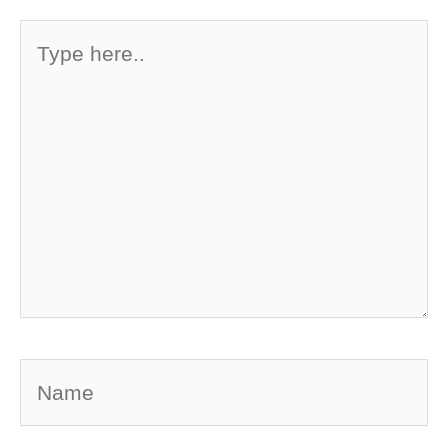
Type
here..
Name