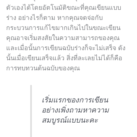
ตัวเองได้โดยอัตโนมัติขณะที่คุณเขียนแบบ
ร่าง อย่างไรก็ตาม หากคุณจดจ่อกับ
กระบวนการแก้ไขมากเกินไปในขณะเขียน
คุณอาจเริ่มสงสัยในความสามารถของคุณ
และเมื่อนั้นการเขียนฉบับร่างก็จะไม่เสร็จ ดัง
นั้นเมื่อเขียนเสร็จแล้ว สิ่งที่ละเลยไม่ได้ก็คือ
การทบทวนต้นฉบับของคุณ
เริ่มแรกของการเขียน
อย่างเพิ่งถามหาความ
สมบูรณ์แบบนะคะ