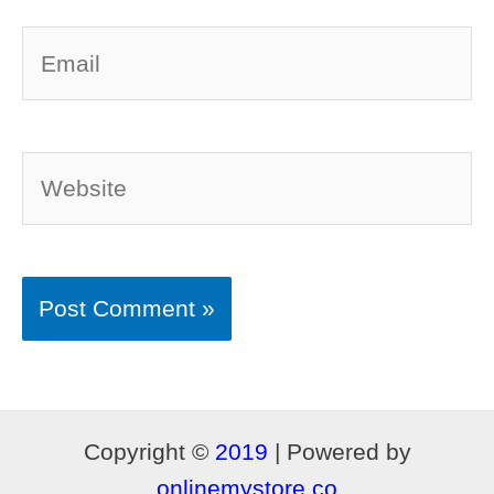
Email
Website
Copyright ©
2019
| Powered by
onlinemystore.co