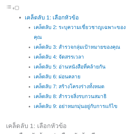
เคล็ดลับ 1: เลือกหัวข้อ
เคล็ดลับ 2: ระบุความเชี่ยวชาญเฉพาะของ
คุณ
เคล็ดลับ 3: สำรวจกลุ่มเป้าหมายของคุณ
เคล็ดลับ 4: จัดสรรเวลา
เคล็ดลับ 5: อ่านหนังสือที่คล้ายกัน
เคล็ดลับ 6: ผ่อนคลาย
เคล็ดลับ 7: สร้างโครงร่างทั้งหมด
เคล็ดลับ 8: สำรวจสิ่งรบกวนสมาธิ
เคล็ดลับ 9: อย่าหมกมุ่นอยู่กับการแก้ไข
เคล็ดลับ 1: เลือกหัวข้อ