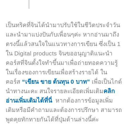
เป็นทริคที่จินได้นำมาปรับใช้ในชีวิตประจำวัน
และนำมาแบ่งปันกับเพื่อนๆค่ะ หากอ่านมาถึง
ตรงนี้แล้วสนใจในแนวทางการเขียน ซึ่งเป็น 1
ใน Digital products จินขออนุญาติแนะนำ
คอร์สที่จินตั้งใจทำขึ้นมาเพื่อถ่ายทอดความรู้
ในเรื่องของการเขียนเพื่อสร้างรายได้ ใน
คอร์ส
“เขียน ขาย ต้นทุน 0 บาท”
เพื่อเป็นไกด์
นำทางนะคะ สนใจรายละเอียดเพิ่มเติม
คลิก
อ่านเพิ่มเติมได้ที่นี่
หากต้องการข้อมูลเพิ่ม
เติมหรือมีคำถามและต้องการปรึกษา สามารถ
พูดคุยทักทายกันได้ที่ปุ่มด้านล่างนี้ค่ะ