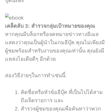
บุ๊คนะคะ
เคล็ดลับ
3:
สำรวจกลุ่มเป้าหมายของคุณ
หากคุณมีบล็อกหรือจดหมายข่าวทางอีเมล
แสดงว่าคุณเป็นผู้นำในเกมอีบุ๊ค คุณไม่เพียงมี
ผู้ชมพร้อมสำหรับงานของคุณเท่านั้น คุณยังมี
แหล่งไอเดียดีๆ อีกด้วย
สองวิธีง่ายๆในการทำเช่นนี้:
คิดชื่อหรือหัวข้ออีบุ๊ค ที่เป็นไปได้สาม
ถึงเจ็ดรายการ และ
สำรวจผู้ชมของคุณเพื่อค้นหาว่าพวก