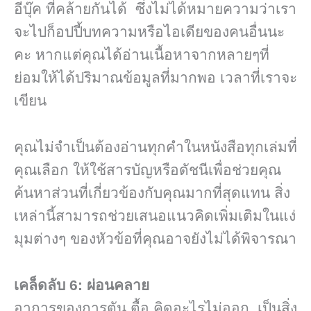
อีบุ๊ค ที่คล้ายกันได้ ซึ่งไม่ได้หมายความว่าเรา
จะไปก็อปปี้บทความหรือไอเดียของคนอื่นนะ
คะ หากแต่คุณได้อ่านเนื้อหาจากหลายๆที่
ย่อมให้ได้ปริมาณข้อมูลที่มากพอ เวลาที่เราจะ
เขียน
คุณไม่จำเป็นต้องอ่านทุกคำในหนังสือทุกเล่มที่
คุณเลือก ให้ใช้สารบัญหรือดัชนีเพื่อช่วยคุณ
ค้นหาส่วนที่เกี่ยวข้องกับคุณมากที่สุดแทน สิ่ง
เหล่านี้สามารถช่วยเสนอแนวคิดเพิ่มเติมในแง่
มุมต่างๆ ของหัวข้อที่คุณอาจยังไม่ได้พิจารณา
เคล็ดลับ
6:
ผ่อนคลาย
อาการของการตัน ตื้อ คิดอะไรไม่ออก เป็นสิ่ง