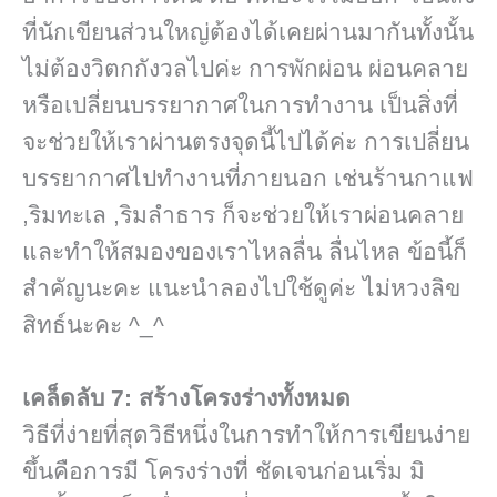
ที่นักเขียนส่วนใหญ่ต้องได้เคยผ่านมากันทั้งนั้น
ไม่ต้องวิตกกังวลไปค่ะ การพักผ่อน ผ่อนคลาย
หรือเปลี่ยนบรรยากาศในการทำงาน เป็นสิ่งที่
จะช่วยให้เราผ่านตรงจุดนี้ไปได้ค่ะ การเปลี่ยน
บรรยากาศไปทำงานที่ภายนอก เช่นร้านกาแฟ
,ริมทะเล ,ริมลำธาร ก็จะช่วยให้เราผ่อนคลาย
และทำให้สมองของเราไหลลื่น ลื่นไหล ข้อนี้ก็
สำคัญนะคะ แนะนำลองไปใช้ดูค่ะ ไม่หวงลิข
สิทธ์นะคะ ^_^
เคล็ดลับ
7:
สร้างโครงร่างทั้งหมด
วิธีที่ง่ายที่สุดวิธีหนึ่งในการทำให้การเขียนง่าย
ขึ้นคือการมี โครงร่างที่ ชัดเจนก่อนเริ่ม มิ