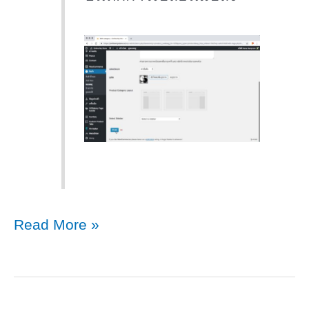
การ
Read More »
เปลี่ยน
รูป
โลโก้