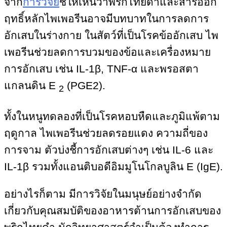
จาก
การวิจัย
ชี้ให้เห็นว่าพริกไทยดำและสารออก
ฤทธิ์หลักไพเพอรีนอาจมีบทบาทในการลดการ
อักเสบในร่างกาย ในสัตว์ที่เป็นโรคข้ออักเสบ ไพ
เพอรีนช่วยลดการบวมของข้อและเครื่องหมาย
การอักเสบ เช่น IL-1β, TNF-α และพรอสตา
แกลนดิน E
(PGE2).
2
ทั้งในหนูทดลองที่เป็นโรคหอบหืดและภูมิแพ้ตาม
ฤดูกาล ไพเพอรีนช่วยลดรอยแดง ความถี่ของ
การจาม ตัวบ่งชี้การอักเสบต่างๆ เช่น IL-6 และ
IL-1β รวมทั้งแอนติบอดีอิมมูโนโกลบูลิน E (IgE).
อย่างไรก็ตาม มีการวิจัยในมนุษย์อย่างจำกัด
เกี่ยวกับคุณสมบัติของอาหารต้านการอักเสบของ