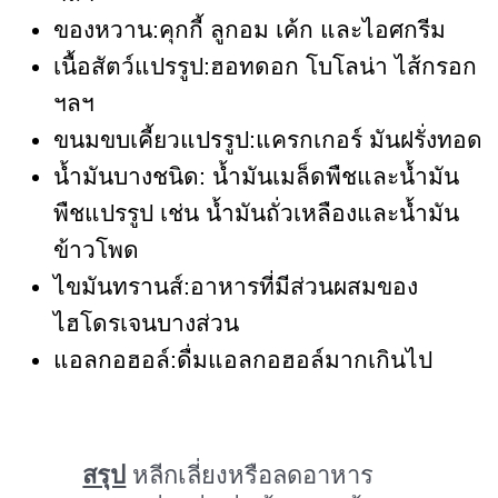
ของหวาน:คุกกี้ ลูกอม เค้ก และไอศกรีม
เนื้อสัตว์แปรรูป:ฮอทดอก โบโลน่า ไส้กรอก
ฯลฯ
ขนมขบเคี้ยวแปรรูป:แครกเกอร์ มันฝรั่งทอด
น้ำมันบางชนิด: น้ำมันเมล็ดพืชและน้ำมัน
พืชแปรรูป เช่น น้ำมันถั่วเหลืองและน้ำมัน
ข้าวโพด
ไขมันทรานส์:อาหารที่มีส่วนผสมของ
ไฮโดรเจนบางส่วน
แอลกอฮอล์:ดื่มแอลกอฮอล์มากเกินไป
สรุป
หลีกเลี่ยงหรือลดอาหาร