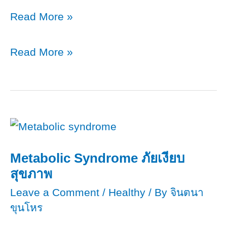
โรค
Read More »
ซึม
เศร้า
โรค
Read More »
7
ซึม
เรื่อง
เศร้า
ต้อง
7
รู้
เรื่อง
ก่อน
ต้อง
สาย
รู้
Metabolic Syndrome ภัยเงียบ
เกิน
ก่อน
สุขภาพ
แก้
สาย
Leave a Comment
/
Healthy
/ By
จินตนา
เกิน
ขุนโหร
แก้