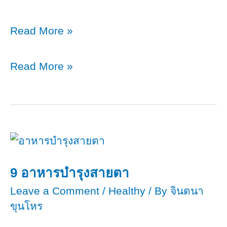
ทำความ
Read More »
รู้
จัก
ทำความ
Read More »
โพรไบ
รู้
โอ
จัก
ติก
โพรไบ
(Probiotic)​
โอ
Vs
ติก
พรีไบ
(Probiotic)​
9 อาหารบำรุงสายตา
โอ
Vs
Leave a Comment
/
Healthy
/ By
จินตนา
ติก
พรีไบ
ขุนโหร
(Prebiotic)​
โอ