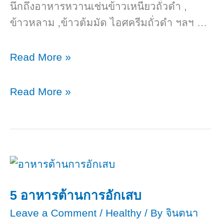
นึกถึงอาหารหวานเช่นข้าวเหนียวถั่วดำ ,
ข้าวหลาม ,ข้าวต้มมัด ไอศครีมถั่วดำ ฯลฯ …
7
Read More »
คุณ
ประโยชน์
7
Read More »
ของ
คุณ
ถั่วดำ
ประโยชน์
ต่อ
ของ
สุขภาพ
ถั่วดำ
ต่อ
สุขภาพ
5 อาหารต้านการอักเสบ
Leave a Comment
/
Healthy
/ By
จินตนา