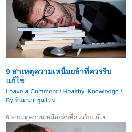
ต้อง
ไม่
ใส่ใจ
ให้
ไม่
ขาด
ให้
สมดุล
ขาด
สมดุล
9 สาเหตุความเหนื่อยล้าที่ควรรีบ
แก้ไข
Leave a Comment
/
Healthy
,
Knowledge
/
By
จินตนา ขุนโหร
9 สาเหตุความเหนื่อยล้าที่ควรรีบแก้ไข