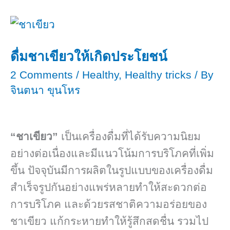
ของ
ปลาย
แถม
ฝน
ปลาย
ต้น
ดื่มชาเขียวให้เกิดประโยชน์
ฝน
หนาว
2 Comments
/
Healthy
,
Healthy tricks
/ By
ต้น
จินตนา ขุนโหร
หนาว
“ชาเขียว”
เป็นเครื่องดื่มที่ได้รับความนิยม
อย่างต่อเนื่องและมีแนวโน้มการบริโภคที่เพิ่ม
ขึ้น ปัจจุบันมีการผลิตในรูปแบบของเครื่องดื่ม
สำเร็จรูปกันอย่างแพร่หลายทำให้สะดวกต่อ
การบริโภค และด้วยรสชาติความอร่อยของ
ชาเขียว แก้กระหายทำให้รู้สึกสดชื่น รวมไป