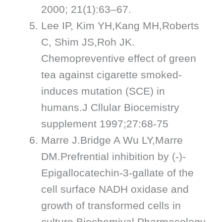
2000; 21(1):63–67.
Lee IP, Kim YH,Kang MH,Roberts
C, Shim JS,Roh JK.
Chemopreventive effect of green
tea against cigarette smoked-
induces mutation (SCE) in
humans.J Cllular Biocemistry
supplement 1997;27:68-75
Marre J.Bridge A Wu LY,Marre
DM.Prefrential inhibition by (-)-
Epigallocatechin-3-gallate of the
cell surface NADH oxidase and
growth of transformed cells in
culture.Biochemival Pharmacology