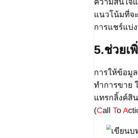
ความสนใจและค
แนวโน้มที่จะ
การแชร์แบ่งป
5.ช่วยเพ
การให้ข้อมู
ทำการขาย ใ
แทรกลิ้งค์สิ
(
C
all
T
o
A
ct