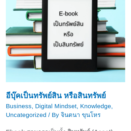
สิ้น
สุด
ลง
พร้อม
วิธี
แก้
อีบุ๊คเป็นทรัพย์สิน​ หรือสินทรัพย์​
Business
,
Digital Mindset
,
Knowledge
,
Uncategorized
/ By
จินตนา ขุนโหร