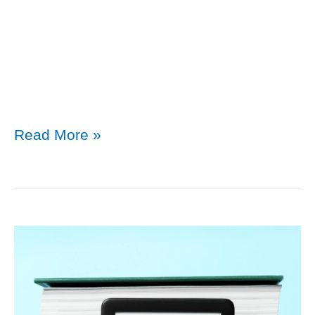
ComfortZone​
Read More »
ชีวิต
ใหม่
เริ่ม
ต้น
ที่
Comfort
Zone