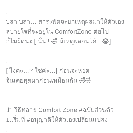
.
.
บลา บลา… สาระพัดจะยกเหตุผล​มาให้ตัวเอง
สบายใจที่จะอยู่ใน ComfortZone ต่อไป
ก็ไม่ผิดนะ [ นั่น!! 🤣​ มีเหตุผลจนได้.. 😂]​
.
.
[ ไงคะ…? ใช่ค่ะ…]​ ก่อนจะหยุด
จินเคยสุดมาก่อนเหมือนกัน 🤣🤣​
.
.
🚩 วิธีทลาย Comfort Zone #ฉบับส่วนตัว
1.เริ่มที่ #อนุญาติให้ตัวเองเปลี่ยนแปลง
.