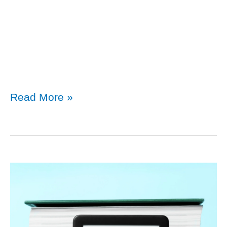
ComfortZone​
Read More »
ชีวิต
ใหม่
เริ่ม
ต้น
ที่
Comfort
Zone