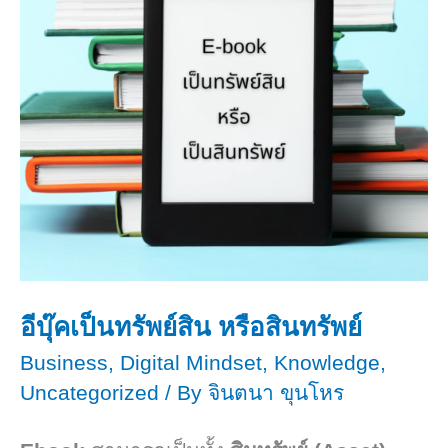
สิ้น
สุด
ลง
พร้อม
วิธี
แก้
อีบุ๊คเป็นทรัพย์สิน​ หรือสินทรัพย์​
Business
,
Digital Mindset
,
Knowledge
,
Uncategorized
/ By
จินตนา ขุนโหร