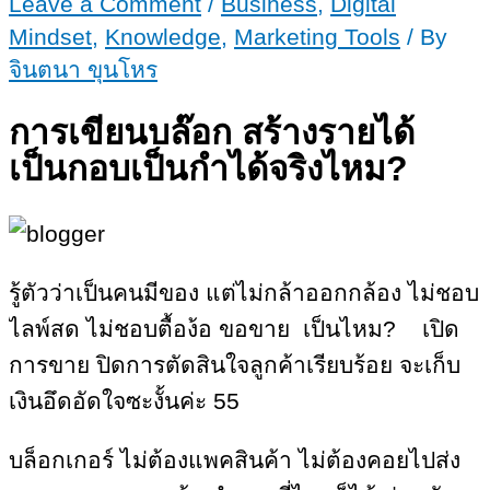
Leave a Comment
/
Business
,
Digital
ต้อง
5
Mindset
,
Knowledge
,
Marketing Tools
/ By
รู้
ข้อ
จินตนา ขุนโหร
5
นี้
ข้อ
การเขียนบล๊อก สร้างรายได้
นี้
เป็นกอบเป็นกำได้จริงไหม?
รู้ตัวว่าเป็นคนมีของ แต่ไม่กล้าออกกล้อง ไม่ชอบ
ไลพ์สด ไม่ชอบตื้อง้อ ขอขาย เป็นไหม? เปิด
การขาย ปิดการตัดสินใจลูกค้าเรียบร้อย จะเก็บ
เงินอึดอัดใจซะงั้นค่ะ 55
บล็อกเกอร์ ไม่ต้องแพคสินค้า ไม่ต้องคอยไปส่ง