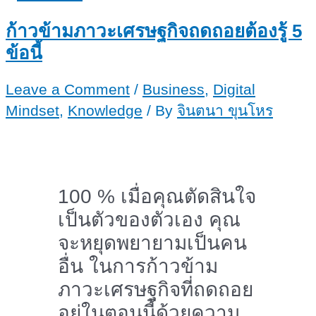
สร้าง
ราย
ก้าวข้ามภาวะเศรษฐกิจถดถอยต้องรู้ 5
ได้
ข้อนี้
จาก
Leave a Comment
/
Business
,
Digital
งาน
Mindset
,
Knowledge
/ By
จินตนา ขุนโหร
เขียน
ออนไลน์
ฟรี
100 % เมื่อคุณตัดสินใจ
เป็นตัวของตัวเอง คุณ
จะหยุดพยายามเป็นคน
อื่น ในการก้าวข้าม
ภาวะเศรษฐกิจที่ถดถอย
อยู่ในตอนนี้ด้วยความ