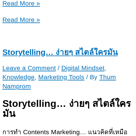
อาชีพBlogger
Read More »
ใช้
อาชีพBlogger
Read More »
ชีวิต
ใช้
ที่
ชีวิต
ชอบ
ที่
Storytelling… ง่ายๆ สไตล์ใครมัน
อิสระ
ชอบ
ใน
Leave a Comment
/
Digital Mindset
,
อิสระ
การ
Knowledge
,
Marketing Tools
/ By
Thum
ใน
สร้าง
Namprom
การ
ราย
สร้าง
Storytelling… ง่ายๆ สไตล์ใคร
ได้
ราย
มัน
ได้
การทำ Contents Marketing… แนวคิดที่เหมือ