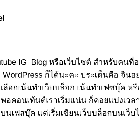
el
ube IG Blog หรือเว็บไซต์ สำหรับคนที่
ย WordPress ก็ได้นะคะ ประเด็นคือ จิน
ะเลือกเน้นทำเว็บบล็อก เน้นทำเฟซบุ๊ค หร
น พอคอนเท้นต์เราเริ่มแน่น ก็ค่อยแบ่ง
น์บนเฟสบุ๊ค แต่เริ่มเขียนเว็บบล็อกบนเ