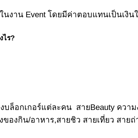
ดในงาน Event โดยมีค่าตอบแทนเป็นเงินให
างไร?
ล็อกเกอร์แต่ละคน สายBeauty ความงา
หล่งของกิน/อาหาร,สายชิว สายเที่ยว สาย