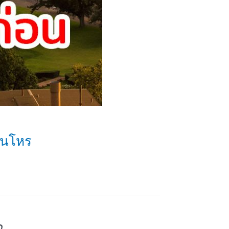
ุนโหร
ด