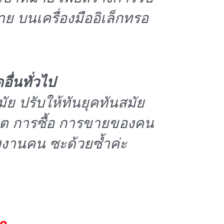
ย บนเครื่องมืออิเล็กทรอ
ื่นทั่วไป
ัย ปรับให้ทันยุคทันสมัย
วิต การซื้อ การขายของคน
รงงานคน ซะด้วยซ้ำค่ะ