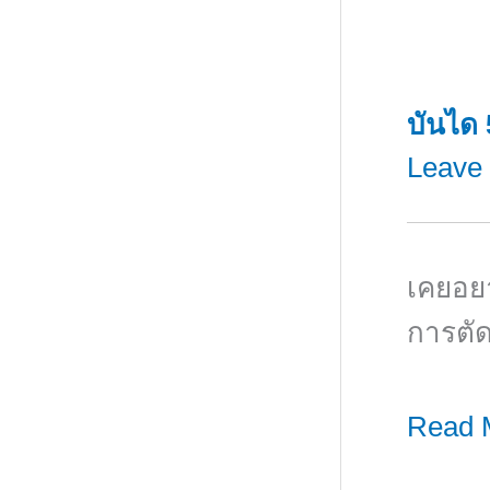
คลิก!!!
ก่อน
การ
คลิก!!!
บันได 
Leave
เคยอยา
การตั
บันได
Read 
5