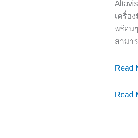
Altavi
เครื่อ
พร้อมๆ
สามาร
SEM
Read 
ปิด
การ
SEM
Read 
ขาย
ปิด
ก่อน
การ
การ
ขาย