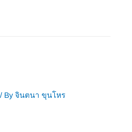
/ By
จินตนา ขุนโหร
าสแล้วนะ