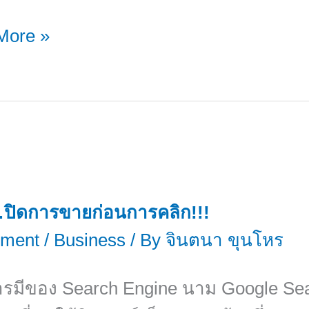
mer
More »
ement
บ
mer
ement
บ
ิดการขายก่อนการคลิก!!!
ment
/
Business
/ By
จินตนา ขุนโหร
รมีของ Search Engine นาม Google Sear