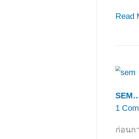
ทำ
Custo
การ
Read 
Engag
ทำ
สำหรั
Custo
มือ
Engag
ใหม่…
สำหรั
มือ
ใหม่…
SEM…ป
1 Com
ก่อนกา