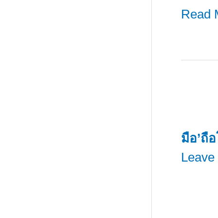
ขั้น
บันได
Read 
สู่
5
การ
ขั้น
ตัดสิน
สู่
ใจ
การ
ซื้อ
ตัดสิน
ของ
ใจ
มือ’ถื
ลูกค้า
ซื้อ
Leave
ยุค
ของ
ดิจิตอ
ลูกค้า
ยุค