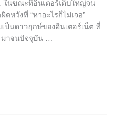
พา… ในขณะที่อินเตอร์เติบใหญ่จน
ิดหวังที่ “หาอะไรก็ไม่เจอ”
ป็นดาวฤกษ์ของอินเตอร์เน็ต ที่
 มาจนปัจจุบัน …