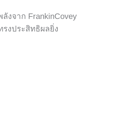
งพลังจาก FrankinCovey
้ทรงประสิทธิผลยิ่ง