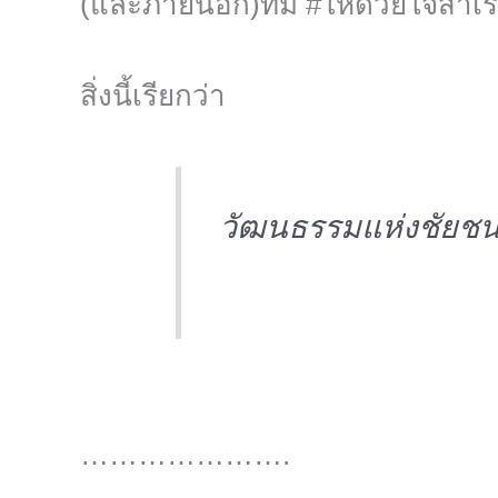
(และภายนอก)ทีม #ให้ด้วยใจสำเร
สิ่งนี้เรียกว่า
วัฒนธรรมแห่งชัยช
………………….