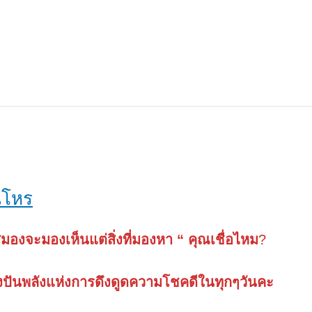
นโหร
มองจะมองเห็นแต่สิ่งที่มองหา “
คุณเชื่อไหม
?
งปันพลังแห่งการดึงดูดความโชคดีในทุกๆวันคะ