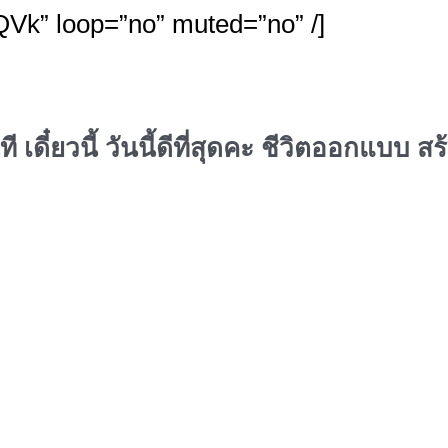
lQVk” loop=”no” muted=”no” /]
ี เดี๋ยวนี้ วันนี้ดีที่สุดคะ ชีวิตออกแบบ ส