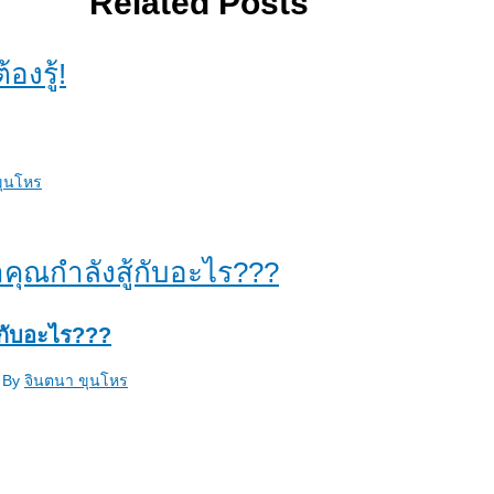
Related Posts
ขุนโหร
สู้กับอะไร???
 By
จินตนา ขุนโหร